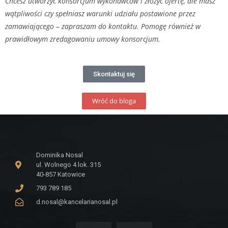
Chcesz utworzyć konsorcjum wykonawców i złożyć ofertę, ale masz
wątpliwości czy spełniasz warunki udziału postawione przez
zamawiającego – zapraszam do kontaktu. Pomogę również w
prawidłowym zredagowaniu umowy konsorcjum.
Skontaktuj się
Wróć do bloga
Dominika Nosal
ul. Wolnego 4 lok. 315
40-857 Katowice
793 789 185
d.nosal@kancelarianosal.pl