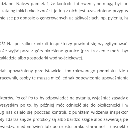
wiedziane. Należy pamiętać, że kontrole interwencyjne mogą być p
atalog takich okoliczności. Jedną z nich jest uzasadnione przypu
ejsce po donosie o generowanych uciążliwościach, np. pyleniu, hał
Ś? Na początku kontroli inspektorzy powinni się wylegitymować o
może wyjść poza z góry określone granice (przekroczenie może by
akładzie albo gospodarki wodno-ściekowej.
iał upoważniony przedstawiciel kontrolowanego podmiotu. Nie m
pracownik, osoby te muszą mieć jednak odpowiednie upoważnienie
ektorów. Po co? Po to, by odpowiadać na pytania, wyjaśniać zasady 
szystkim po to, by później móc odnieść się do okoliczności i w
ug nas działo się podczas kontroli, z punktem widzenia inspek
ety zdarza się, że protokoły są albo bardzo skąpe albo zawierają 
ewiedzy, niedomówień lub po prostu braku staranności (inspektor 