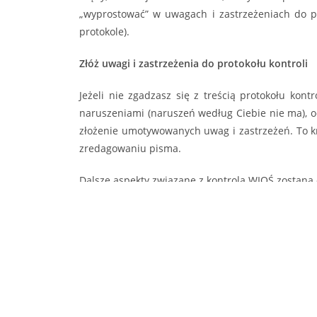
„wyprostować” w uwagach i zastrzeżeniach do pr
protokole).
Złóż uwagi i zastrzeżenia do protokołu kontroli
Jeżeli nie zgadzasz się z treścią protokołu kon
naruszeniami (naruszeń według Ciebie nie ma), o
złożenie umotywowanych uwag i zastrzeżeń. To kró
zredagowaniu pisma.
Dalsze aspekty związane z kontrolą WIOŚ zostaną
Śledź uważnie mojego bloga, a dowiesz się więce
Jeśli masz jakieś wątpliwości albo WIOŚ zapowiedział
w terenie podczas wizji zakładu.
Skontaktuj się