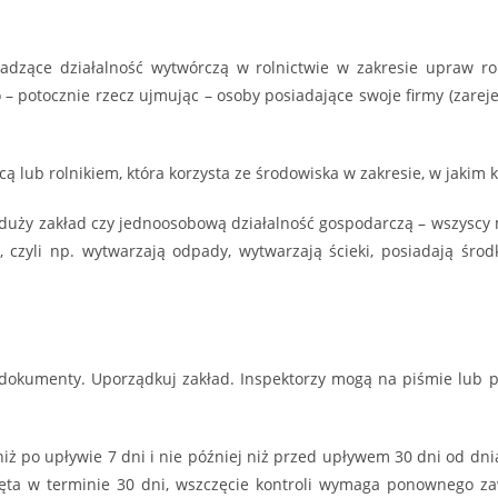
adzące działalność wytwórczą w rolnictwie w zakresie upraw ro
– potocznie rzecz ujmując – osoby posiadające swoje firmy (zarej
cą lub rolnikiem, która korzysta ze środowiska w zakresie, w jaki
duży zakład czy jednoosobową działalność gospodarczą – wszyscy m
a, czyli np. wytwarzają odpady, wytwarzają ścieki, posiadają śr
e dokumenty. Uporządkuj zakład. Inspektorzy mogą na piśmie lub p
iż po upływie 7 dni i nie później niż przed upływem 30 dni od dn
częta w terminie 30 dni, wszczęcie kontroli wymaga ponownego za