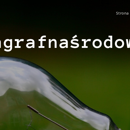
Strona
agrafnaśrodo