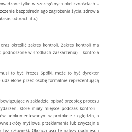
rowadzone tylko w szczególnych okolicznościach –
szczenie bezpośredniego zagrożenia życia, zdrowia
asie, odorach itp.).
raz określić zakres kontroli. Zakres kontroli ma
ć podnoszone w środkach zaskarżenia) – kontrola
usi to być Prezes Spółki, może to być dyrektor
 udzielone przez osobę formalnie reprezentującą
obowiązujące w zakładzie, opisać przebieg procesu
ydarzeń, które miały miejsce podczas kontroli –
torów udokumentowanym w protokole z oględzin, a
pewne skróty myślowe, przekłamania lub zwyczajnie
też człowiek). Okoliczności te należy podnieść i