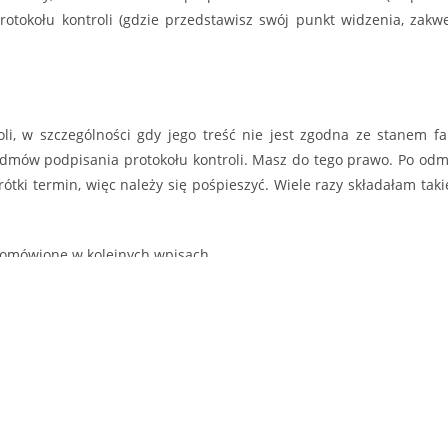
otokołu kontroli (gdzie przedstawisz swój punkt widzenia, zakw
troli, w szczególności gdy jego treść nie jest zgodna ze stanem 
dmów podpisania protokołu kontroli. Masz do tego prawo. Po odm
tki termin, więc należy się pośpieszyć. Wiele razy składałam tak
 omówione w kolejnych wpisach.
j.
 Ci kontrolę i nie wiesz co robić, skontaktuj się ze mną. Przeanalizuję