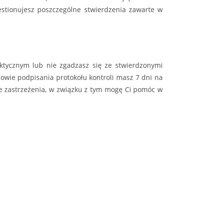
estionujesz poszczególne stwierdzenia zawarte w
faktycznym lub nie zgadzasz się ze stwierdzonymi
owie podpisania protokołu kontroli masz 7 dni na
ie zastrzeżenia, w związku z tym mogę Ci pomóc w
 Twoją sytuację, odpowiem na pytania, służę wsparciem
Wróć do bloga