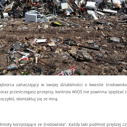
ębiorca zahaczający w swojej działalności o kwestie środowisk
az przestrzegasz przepisy, kontrola WIOŚ nie powinna spędzać ci 
oczyłeś, skontaktuj się ze mną.
ioty korzystające ze środowiska”. Każdy taki podmiot prędzej cz