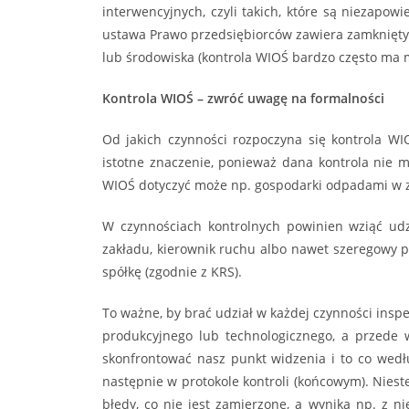
interwencyjnych, czyli takich, które są niezapo
ustawa Prawo przedsiębiorców zawiera zamknięty k
lub środowiska (kontrola WIOŚ bardzo często ma mi
Kontrola WIOŚ – zwróć uwagę na formalności
Od jakich czynności rozpoczyna się kontrola WIO
istotne znaczenie, ponieważ dana kontrola nie 
WIOŚ dotyczyć może np. gospodarki odpadami w z
W czynnościach kontrolnych powinien wziąć udz
zakładu, kierownik ruchu albo nawet szeregowy 
spółkę (zgodnie z KRS).
To ważne, by brać udział w każdej czynności insp
produkcyjnego lub technologicznego, a przede w
skonfrontować nasz punkt widzenia i to co wedł
następnie w protokole kontroli (końcowym). Niest
błędy, co nie jest zamierzone, a wynika np. z ni