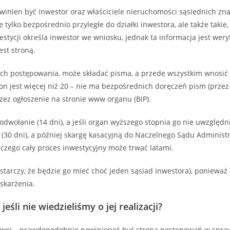
nien być inwestor oraz właściciele nieruchomości sąsiednich zna
 tylko bezpośrednio przyległe do działki inwestora, ale także takie
estycji określa inwestor we wniosku, jednak ta informacja jest we
jest stroną.
ch postępowania, może składać pisma, a przede wszystkim wnosić 
n jest więcej niż 20 – nie ma bezpośrednich doręczeń pism (przez po
zez ogłoszenie na stronie www organu (BIP).
dwołanie (14 dni), a jeśli organ wyższego stopnia go nie uwzględni
(30 dni), a później skargę kasacyjną do Naczelnego Sądu Administ
 czego cały proces inwestycyjny może trwać latami.
starczy, że będzie go mieć choć jeden sąsiad inwestora), ponieważ
askarżenia.
eśli nie wiedzieliśmy o jej realizacji?
ykowej – prawdopodobnie powinieneś być stroną postępowań w sprawi