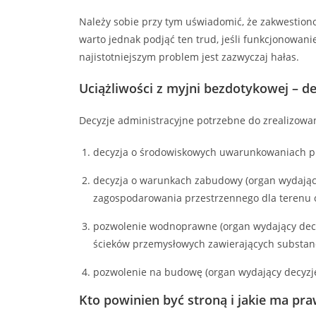
Należy sobie przy tym uświadomić, że zakwestiono
warto jednak podjąć ten trud, jeśli funkcjonowani
najistotniejszym problem jest zazwyczaj hałas.
Uciążliwości z myjni bezdotykowej – de
Decyzje administracyjne potrzebne do zrealizowan
decyzja o środowiskowych uwarunkowaniach prz
decyzja o warunkach zabudowy (organ wydający
zagospodarowania przestrzennego dla terenu 
pozwolenie wodnoprawne (organ wydający decy
ścieków przemysłowych zawierających substan
pozwolenie na budowę (organ wydający decyzję
Kto powinien być stroną i jakie ma pr