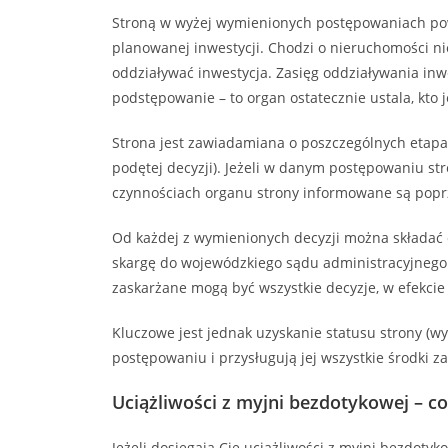
Stroną w wyżej wymienionych postępowaniach powi
planowanej inwestycji. Chodzi o nieruchomości nie
oddziaływać inwestycja. Zasięg oddziaływania inw
podstępowanie – to organ ostatecznie ustala, kto 
Strona jest zawiadamiana o poszczególnych etapa
podętej decyzji). Jeżeli w danym postępowaniu stro
czynnościach organu strony informowane są popr
Od każdej z wymienionych decyzji można składać o
skargę do wojewódzkiego sądu administracyjnego 
zaskarżane mogą być wszystkie decyzje, w efekcie
Kluczowe jest jednak uzyskanie statusu strony (wy
postępowaniu i przysługują jej wszystkie środki z
Uciążliwości z myjni bezdotykowej – co j
Jeżeli dosięgają Cię uciążliwości z myjni bezdot