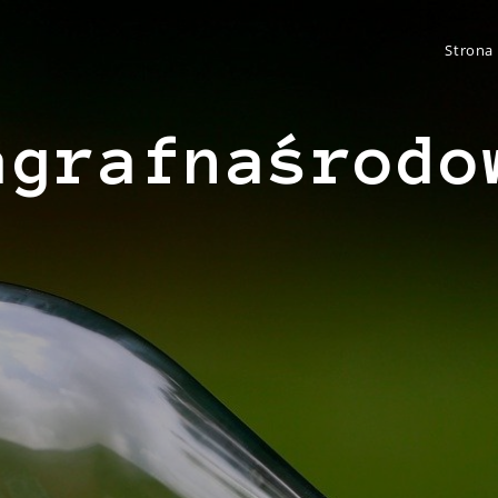
Strona
agrafnaśrodo