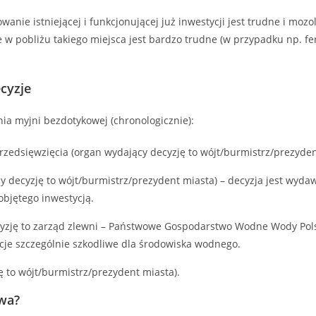
wanie istniejącej i funkcjonującej już inwestycji jest trudne i m
e w pobliżu takiego miejsca jest bardzo trudne (w przypadku np. fer
cyzje
ia myjni bezdotykowej (chronologicznie):
edsięwzięcia (organ wydający decyzję to wójt/burmistrz/prezyden
 decyzję to wójt/burmistrz/prezydent miasta) – decyzja jest wy
objętego inwestycją.
zję to zarząd zlewni – Państwowe Gospodarstwo Wodne Wody Polsk
cje szczególnie szkodliwe dla środowiska wodnego.
 to wójt/burmistrz/prezydent miasta).
awa?