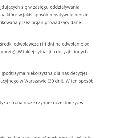
jdujących się w zasięgu oddziaływania
, na które w jakiś sposób negatywnie będzie
ryfikowana przez organ prowadzący dane
środki odwoławcze (14 dni na odwołanie od
cztę). W takiej sytuacji o decyzji i innych
 (podtrzyma niekorzystną dla nas decyzję) –
racyjnego w Warszawie (30 dni). W ten sposób
 tyko strona może czynnie uczestniczyć w
e wydania poszczególnych decyzji. Jeśli nie