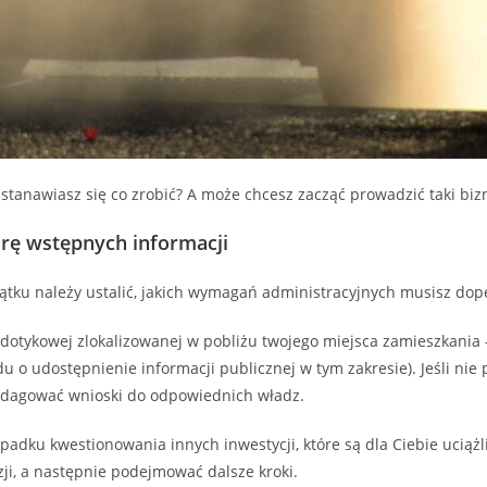
stanawiasz się co zrobić? A może chcesz zacząć prowadzić taki biznes
arę wstępnych informacji
ątku należy ustalić, jakich wymagań administracyjnych musisz dope
ezdotykowej zlokalizowanej w pobliżu twojego miejsca zamieszkania –
 o udostępnienie informacji publicznej w tym zakresie). Jeśli nie
redagować wnioski do odpowiednich władz.
dku kwestionowania innych inwestycji, które są dla Ciebie uciążl
ji, a następnie podejmować dalsze kroki.