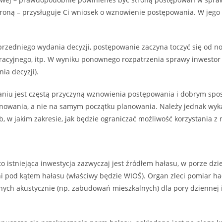
stroną – przysługuje Ci wniosek o wznowienie postępowania. W jego
zedniego wydania decyzji, postępowanie zaczyna toczyć się od no
tracyjnego, itp. W wyniku ponownego rozpatrzenia sprawy inwestor
nia decyzji).
aniu jest częstą przyczyną wznowienia postępowania i dobrym spo
cjonowania, a nie na samym początku planowania. Należy jednak wyka
, w jakim zakresie, jak będzie ograniczać możliwość korzystania 
 to istniejąca inwestycja zazwyczaj jest źródłem hałasu, w porze dzi
ni pod kątem hałasu (właściwy będzie WIOŚ). Organ zleci pomiar ha
ch akustycznie (np. zabudowań mieszkalnych) dla pory dziennej i